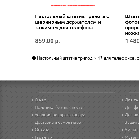
Настольный штатив тренога с
Штати
шарнирным держателем и
фотоа
зажимом для телефона
прор
ножка
859.00 р.
1 480
Настольный штатив трипод N-17 для телефонов
,
О нас
Для т
Политика безопасности
Для фо
Условия возврата товара
Для а
Доставка и самовывоз
Защита
Оплата
Умные
Гарантия
Музык