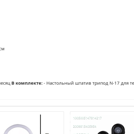
см
месяц
В комплекте:
-
Настольный штатив трипод N-17 для те
1005005147814217
2009815405954