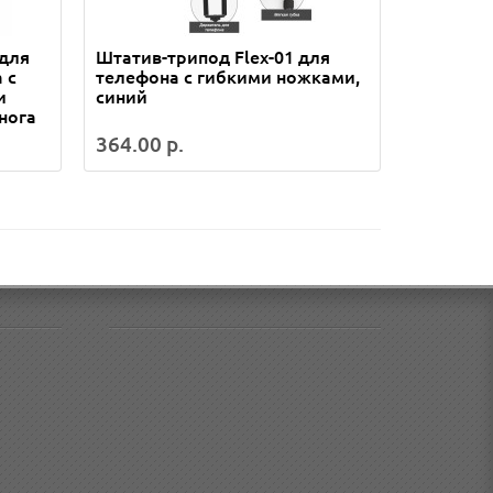
 для
Штатив-трипод Flex-01 для
Штатив-т
 с
телефона с гибкими ножками,
телефон
и
синий
красный
нога
364.00 р.
368.00 