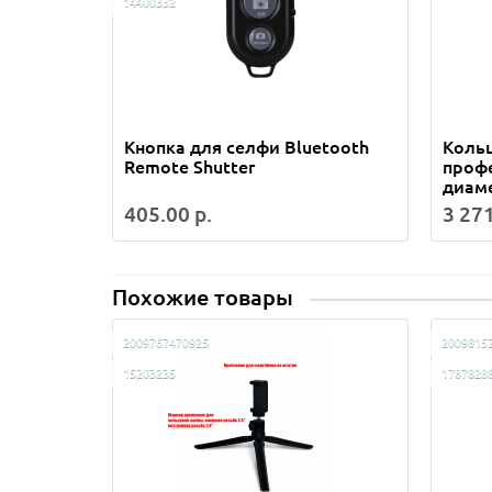
14400332
Кнопка для селфи Bluetooth
Кольц
Remote Shutter
проф
диаме
405.00 р.
3 271
Похожие товары
2009767470925
2009815
15203235
1787828