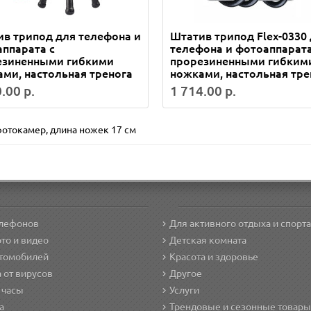
в трипод для телефона и
Штатив трипод Flex-0330
ппарата с
телефона и фотоаппарата
езиненными гибкими
прорезиненными гибким
ми, настольная тренога
ножками, настольная тре
.00 р.
1 714.00 р.
фотокамер
,
длина ножек 17 см
елефонов
Для активного отдыха и спорта
то и видео
Детская комната
втомобилей
Красота и здоровье
 от вирусов
Другое
 часы
Услуги
а
Трендовые и сезонные товары