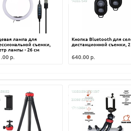
143557549
евая лампа для
Кнопка Bluetooth для се
ессиональной съемки,
дистанционной съемки, 2
тр лампы - 26 см
.00 р.
640.00 р.
259052
1005005903401597
8
2009815353729
171109841