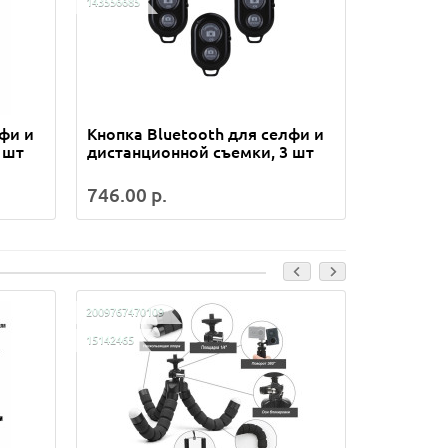
143556685
143524208
лфи и
Кнопка Bluetooth для селфи и
Кнопка B
 шт
дистанционной съемки, 3 шт
дистанци
746.00 р.
1 015.00
2009767470109
200976747007
15142465
14400335