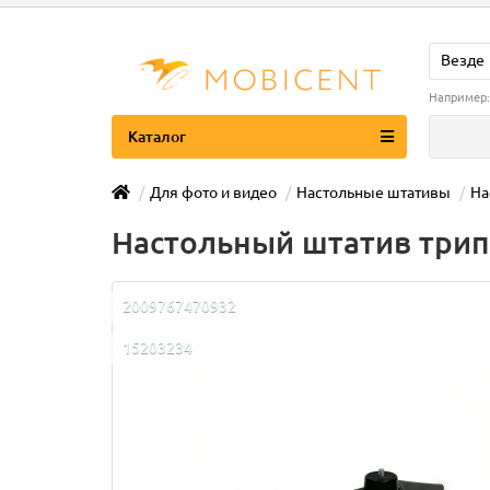
Везде
Например
Каталог
Для фото и видео
Настольные штативы
На
Настольный штатив трип
2009767470932
15203234