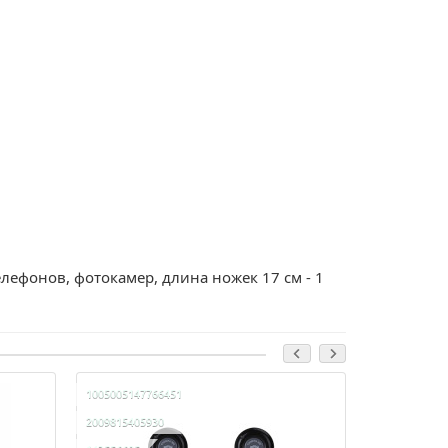
лефонов, фотокамер, длина ножек 17 см - 1
1005005147766451
100500514764
2009815405930
200981540591