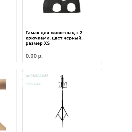
Гамак для животных, с 2
крючками, цвет черный,
размер XS
0.00 р.
2042683028955
322166086