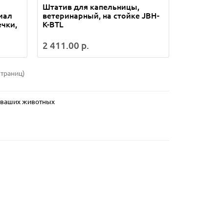
Штатив для капельницы,
иал
ветеринарный, на стойке JBH-
ечки,
K-BTL
2 411.00 р.
страниц)
я ваших животных