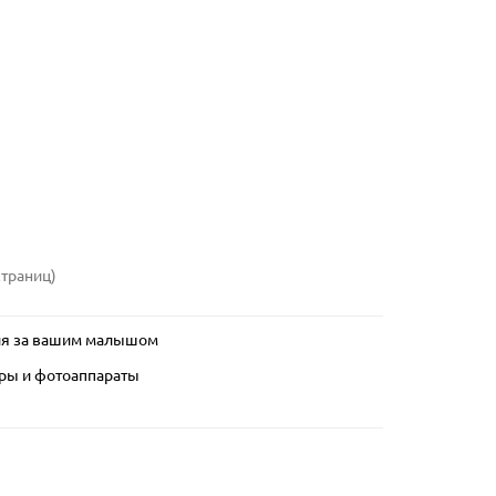
страниц)
ния за вашим малышом
еры
и
фотоаппараты