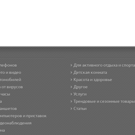
елефонов
Для активного отдыха и спорта
то и видео
Детская комната
втомобилей
Красота и здоровье
 от вирусов
Другое
 часы
Услуги
а
Трендовые и сезонные товары
ланшетов
Статьи
мпьютеров и приставок
идеонаблюдения
ома