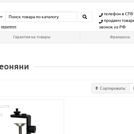
телефон в СПб
продаем товар
звонок из РФ
:
наушники
Гарантия на товары
Франшиза
еоняни
Сортировать:
401776
82