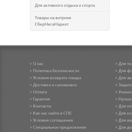
Для активного отдыха и спорта
Товары на витрине
СберМегаМаркет
О нас
Для т
Политика безопасности
Для фо
Условия возврата товара
Для а
Доставка и самовывоз
Защита
Оплата
Умные
Гарантия
Музык
Контакты
Для п
Как нас найти в СПб
Для ко
Условия соглашения
Для в
Специальное предложение
Для д