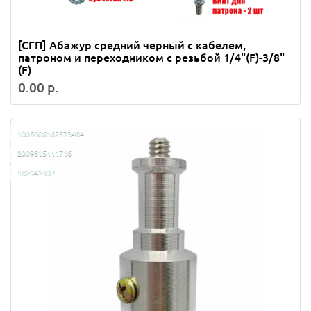
[СГП] Абажур средний черный с кабелем,
патроном и переходником с резьбой 1/4"(F)-3/8"
(F)
0.00 р.
1005006162573484
2009815441716
182942397