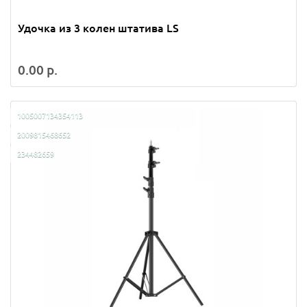
Удочка из 3 колен штатива LS
0.00 р.
1005007134354113
2009815468652
234482659