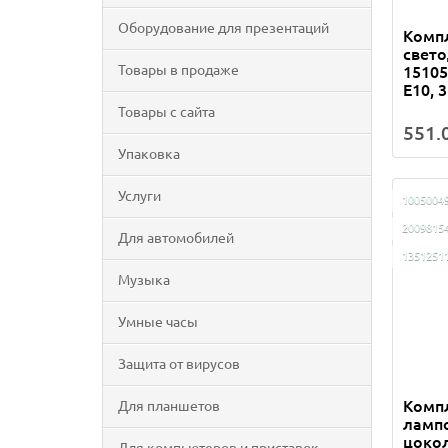
Оборудование для презентаций
Комп
свет
Товары в продаже
15105
Е10, 
Товары с сайта
551.0
Упаковка
Услуги
1005004
2009815
Для автомобилей
1351251
Музыка
Умные часы
Защита от вирусов
Комп
Для планшетов
лампо
цокол