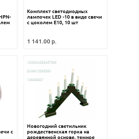
Комплект светодиодных
HPN-
лампочек LED -10 в виде свечи
олем
с цоколем Е10, 10 шт
1 141.00 р.
1005004838467596
2009815396580
109668867
Новогодний светильник
вечи с
рождественская горка на
деревянной основе, темное