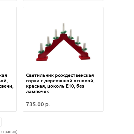
кая
Светильник рождественская
вой,
горка c деревянной основой,
свечи,
красная, цоколь E10, без
лампочек
735.00 р.
 страниц)