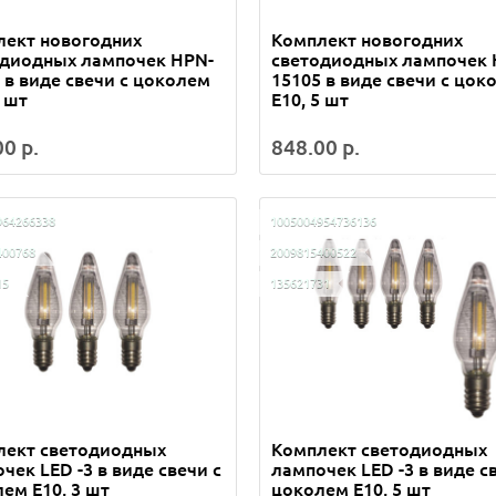
лект новогодних
Комплект новогодних
одиодных лампочек HPN-
светодиодных лампочек 
 в виде свечи с цоколем
15105 в виде свечи с цок
3 шт
Е10, 5 шт
0 р.
848.00 р.
964266338
1005004954736136
400768
2009815400522
15
135621731
лект светодиодных
Комплект светодиодных
чек LED -3 в виде свечи с
лампочек LED -3 в виде с
ем Е10, 3 шт
цоколем Е10, 5 шт