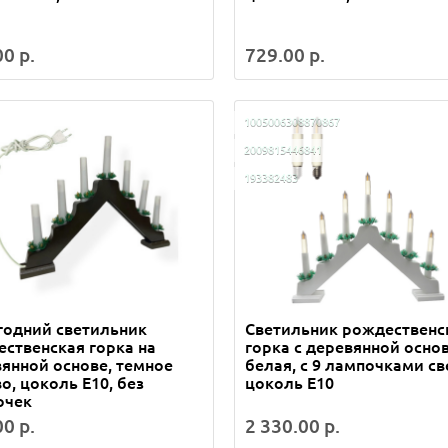
0 р.
729.00 р.
1005006308870867
2009815446841
193382483
годний светильник
Светильник рождественс
ственская горка на
горка c деревянной осно
янной основе, темное
белая, с 9 лампочками св
о, цоколь Е10, без
цоколь E10
очек
0 р.
2 330.00 р.