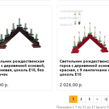
1005006309002366
2009815446865
193393137
ильник рождественская
Светильник рождественс
 c деревянной основой,
горка c деревянной осно
невая, цоколь E10, без
красная, с 9 лампочками 
очек
цоколь E10
0 р.
2 026.00 р.
1
2
3
>
>|
Показано с 1 по 15 из 37 (всего 3