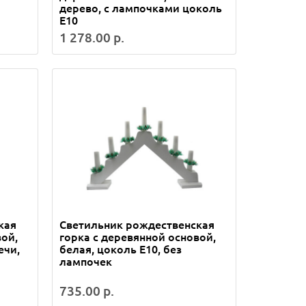
дерево, с лампочками цоколь
Е10
1 278.00 р.
кая
Светильник рождественская
вой,
горка c деревянной основой,
ечи,
белая, цоколь E10, без
лампочек
735.00 р.