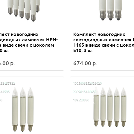
лект новогодних
Комплект новогодних
одиодных лампочек HPN-
светодиодных лампочек 
в виде свечи с цоколем
1165 в виде свечи с цоко
10 шт
Е10, 3 шт
.00 р.
674.00 р.
252457922
1005006252626020
444595
2009815444632
93
189528850