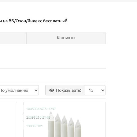
ы на ВБ/Озон/Яндекс
бесплатный
Контакты
Показывать:
1005006267311297
2009815445448
190363781