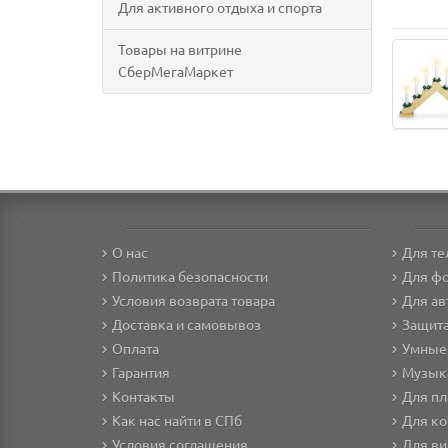
Для активного отдыха и спорта
Товары на витрине
СберМегаМаркет
О нас
Для т
Политика безопасности
Для фо
Условия возврата товара
Для а
Доставка и самовывоз
Защита
Оплата
Умные
Гарантия
Музык
Контакты
Для п
Как нас найти в СПб
Для ко
Условия соглашения
Для в