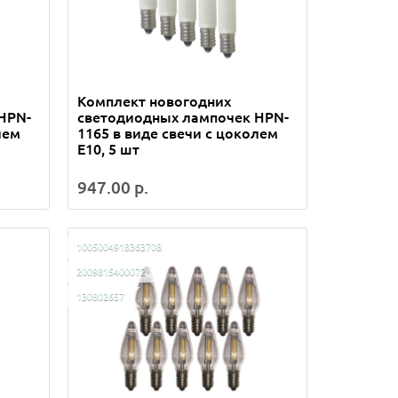
Комплект новогодних
HPN-
светодиодных лампочек HPN-
лем
1165 в виде свечи с цоколем
Е10, 5 шт
947.00 р.
1005004918363708
2009815400072
130802657