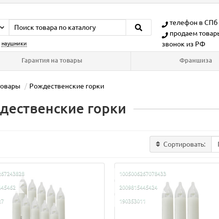
телефон в СПб
продаем товар
звонок из РФ
:
наушники
Гарантия на товары
Франшиза
товары
Рождественские горки
дественские горки
Сортировать:
267243828
1005006267078433
445462
2009815445424
27
190353011