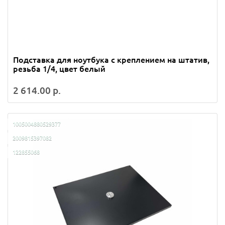
Подставка для ноутбука с креплением на штатив,
резьба 1/4, цвет белый
2 614.00 р.
1005004880529377
2009815397082
122855068