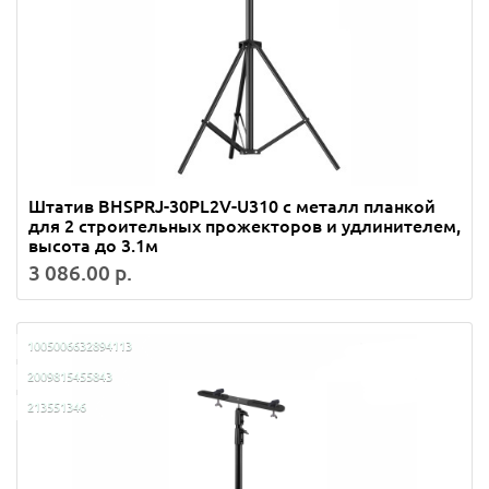
Штатив BHSPRJ-30PL2V-U310 с металл планкой
для 2 строительных прожекторов и удлинителем,
высота до 3.1м
3 086.00 р.
1005006632894113
2009815455843
213551346