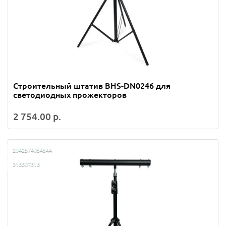
Строительный штатив BHS-DN0246 для
светодиодных прожекторов
2 754.00 р.
2042574054544
316607618