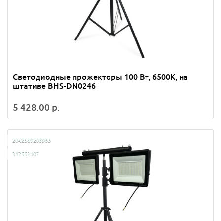
Светодиодные прожекторы 100 Вт, 6500K, на
штативе BHS-DN0246
5 428.00 р.
2042589208963
317552107