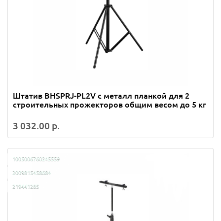
Штатив BHSPRJ-PL2V с металл планкой для 2
строительных прожекторов общим весом до 5 кг
3 032.00 р.
1005006760245559
2009815458684
219441285