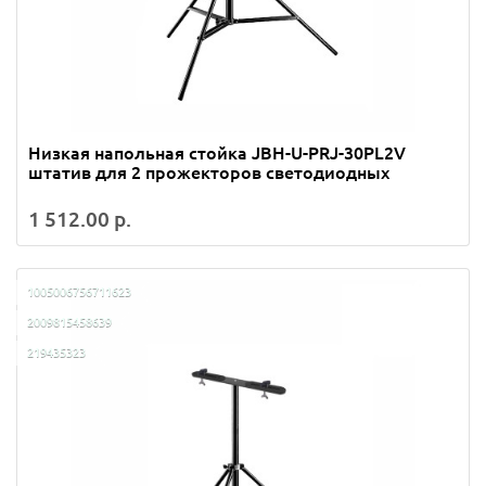
Низкая напольная стойка JBH-U-PRJ-30PL2V
штатив для 2 прожекторов светодиодных
1 512.00 р.
1005006756711623
2009815458639
219435323