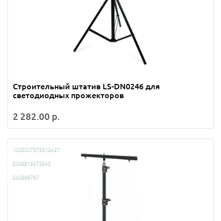
Строительный штатив LS-DN0246 для
светодиодных прожекторов
2 282.00 р.
1005007373518427
2009815473342
242899797