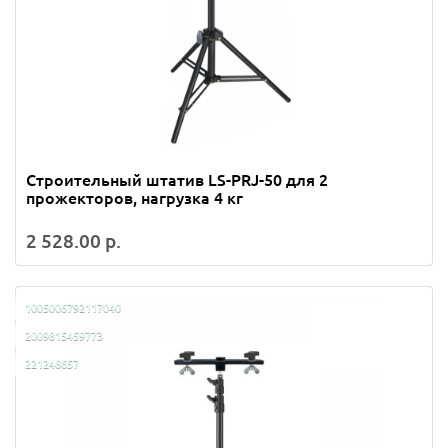
Строительный штатив LS-PRJ-50 для 2
прожекторов, нагрузка 4 кг
2 528.00 р.
1005006792117040
2009815459773
221248657