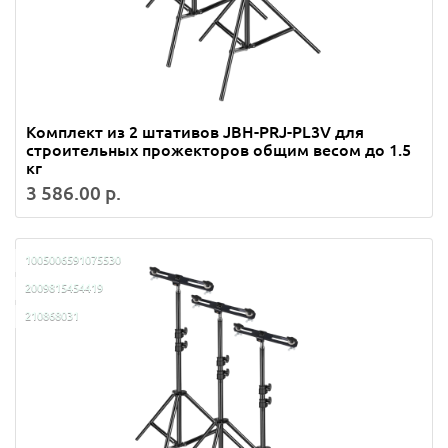
Комплект из 2 штативов JBH-PRJ-PL3V для
строительных прожекторов общим весом до 1.5
кг
3 586.00 р.
1005006591075530
2009815454419
210868031