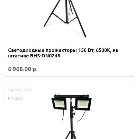
Светодиодные прожекторы 150 Вт, 6500K, на
штативе BHS-DN0246
6 968.00 р.
2042587703866
317468221