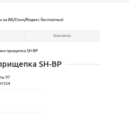
ы на ВБ/Озон/Яндекс
бесплатный
Контакты
нием прищепка SH-BP
 прищепка SH-BP
ть: 97
01554