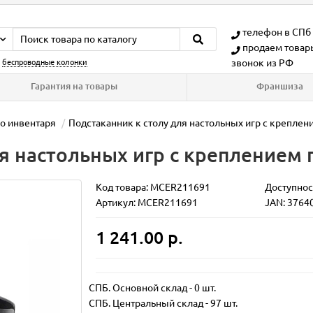
телефон в СПб
продаем товар
звонок из РФ
:
беспроводные колонки
Гарантия на товары
Франшиза
о инвентаря
Подстаканник к столу для настольных игр с крепле
ля настольных игр с креплением
Код товара:
MCER211691
Доступнос
Артикул: MCER211691
JAN: 3764
1 241.00 р.
СПБ. Основной склад
-
0 шт.
СПБ. Центральный склад
-
97 шт.