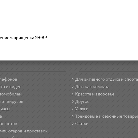
плением прищепка SH-BP
елефонов
Для активного отдыха и спорта
то и видео
Детская комната
втомобилей
Красота и здоровье
 от вирусов
Другое
 часы
Услуги
а
Трендовые и сезонные товары
ланшетов
Статьи
мпьютеров и приставок