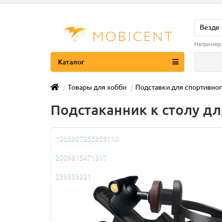
Везде
Например
Каталог
Товары для хобби
Подставки для спортивног
Подстаканник к столу д
1005007255859110
2009815471317
239333021