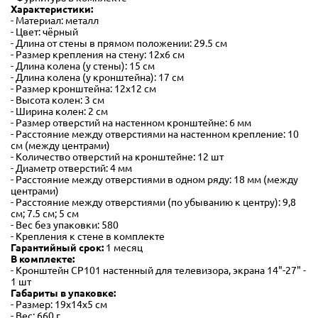
Характеристики:
- Материал: металл
- Цвет: чёрный
- Длина от стены в прямом положении: 29.5 см
- Размер крепления на стену: 12х6 см
- Длина колена (у стены): 15 см
- Длина колена (у кронштейна): 17 см
- Размер кронштейна: 12х12 см
- Высота колен: 3 см
- Ширина колен: 2 см
- Размер отверстий на настенном кронштейне: 6 мм
- Расстояние между отверстиями на настенном крепление: 10
см (между центрами)
- Количество отверстий на кронштейне: 12 шт
- Диаметр отверстий: 4 мм
- Расстояние между отверстиями в одном ряду: 18 мм (между
центрами)
- Расстояние между отверстиями (по убыванию к центру): 9,8
см; 7.5 см; 5 см
- Вес без упаковки: 580
- Крепления к стене в комплекте
Гарантийный срок:
1 месяц
В комплекте:
- Кронштейн CP101 настенный для телевизора, экрана 14"-27" -
1 шт
Габариты в упаковке:
- Размер: 19х14х5 см
- Вес: 660 г