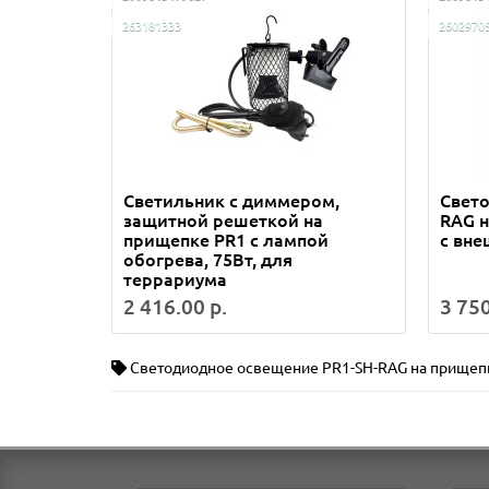
263181333
2602970
Светильник с диммером,
Свет
защитной решеткой на
RAG н
прищепке PR1 с лампой
с вн
обогрева, 75Вт, для
террариума
2 416.00 р.
3 750
Светодиодное освещение PR1-SH-RAG на прищеп