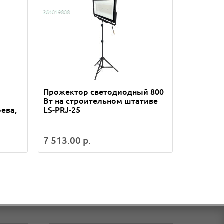
264019808
262074362
Прожектор светодиодный 800
[СГП] С
Вт на строительном штативе
CVS на к
ева,
LS-PRJ-25
стиле л
7 513.00 р.
1 962.00