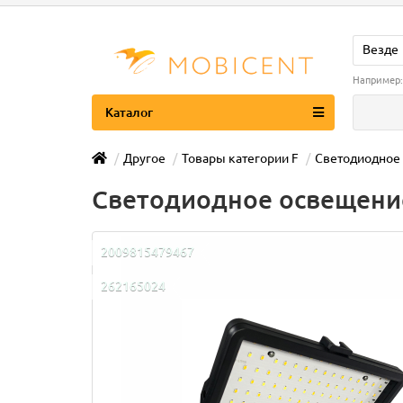
Везде
Например:
Каталог
Другое
Товары категории F
Светодиодное
Светодиодное освещени
2009815479467
262165024