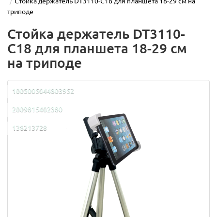
Стойка держатель DT3110-C18 для планшета 18-29 см на
триподе
Стойка держатель DT3110-
C18 для планшета 18-29 см
на триподе
1005005044803952
2009815402380
138213728