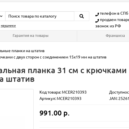
телефон в СПб
продаем товар
звонок из РФ
:
наушники
Гарантия на товары
Франшиза
ьные планки на штатив
ючками с двух сторон с соединением 15х19 мм на штатив
льная планка 31 см с крючками с
а штатив
Код товара:
MCER210393
Доступнос
Артикул: MCER210393
JAN: 2526
991.00 р.