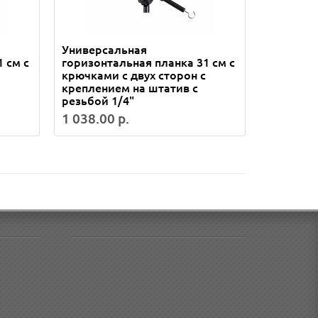
Универсальная
Универс
 см с
горизонтальная планка 31 см с
горизонт
крючками с двух сторон с
крючками
креплением на штатив с
соединен
резьбой 1/4"
штатив
1 038.00 р.
1 176.00