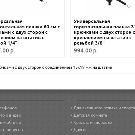
ерсальная
Универсальная
онтальная планка 60 см с
горизонтальная планка 31
ами с двух сторон с
крючками с двух сторон с
ением на штатив с
креплением на штатив с
ой 1/4"
резьбой 3/8"
.00 р.
994.00 р.
ючками с двух сторон с соединением 15х19 мм на штатив
елефонов
Для активного отдыха и спорта
то и видео
Детская комната
втомобилей
Красота и здоровье
 от вирусов
Другое