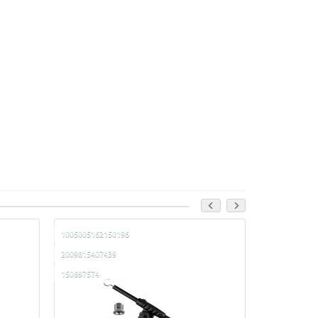
1005005162150196
100500518819
2009815407439
200981540885
150697574
150699924