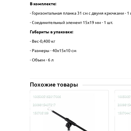
В комплекте:
- Горизонтальная планка 31 см с двумя крючками - 1 
- Соединительный элемент 15х19 мм - 1 шт.
Габариты в упаковке:
- Вес-0,400 кг
- Размеры - 40х15х10 см
- Объем - 6 л
Похожие товары
1005005162017006
1005005
2009815407217
2009815
150705189
1507044