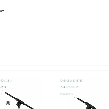
шт.
162013344
1005005162015735
407392
2009815407415
11
150702300