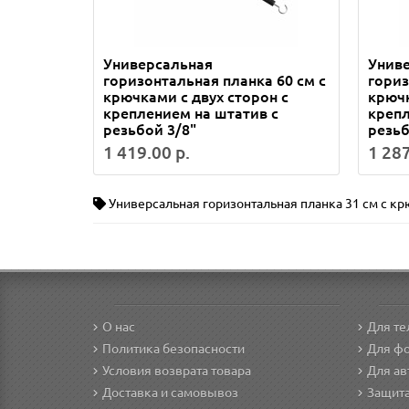
Универсальная
Унив
горизонтальная планка 60 см с
гориз
крючками с двух сторон с
крючк
креплением на штатив с
крепл
резьбой 3/8"
резьб
1 419.00 р.
1 287
Универсальная горизонтальная планка 31 см с кр
О нас
Для т
Политика безопасности
Для фо
Условия возврата товара
Для а
Доставка и самовывоз
Защита