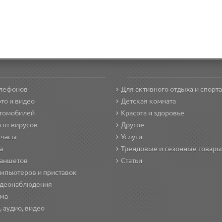
елефонов
Для активного отдыха и спорта
то и видео
Детская комната
втомобилей
Красота и здоровье
 от вирусов
Другое
 часы
Услуги
а
Трендовые и сезонные товары
ланшетов
Статьи
мпьютеров и приставок
идеонаблюдения
ома
, аудио, видео