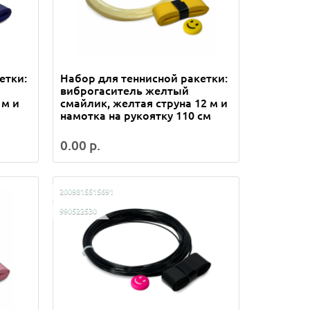
етки:
Набор для теннисной ракетки:
виброгаситель желтый
 м и
смайлик, желтая струна 12 м и
намотка на рукоятку 110 см
0.00 р.
2009815515691
990522530