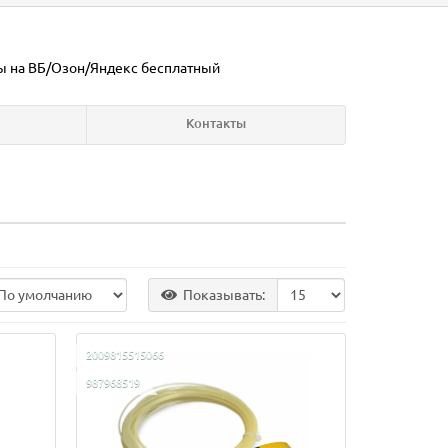
ы на ВБ/Озон/Яндекс
бесплатный
Контакты
Показывать:
2009815515066
987968519