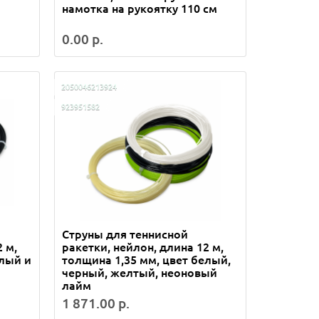
намотка на рукоятку 110 см
0.00 р.
2050046213924
923951582
Струны для теннисной
 м,
ракетки, нейлон, длина 12 м,
елый и
толщина 1,35 мм, цвет белый,
черный, желтый, неоновый
лайм
1 871.00 р.