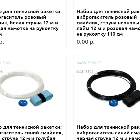
 для теннисной ракетки:
Набор для теннисной рак
огаситель розовый
виброгаситель розовый
ик, белая струна 12 м и
смайлик, струна неоновы
ая намотка на рукоятку
лайм 12 м и розовая нам
м
на рукоятку 110 см
р.
0.00 р.
515103
2009815515417
96
990513808
 для теннисной ракетки:
Набор для теннисной рак
гаситель синий смайлик,
виброгаситель синий сма
 струна 12 м и голубая
черная струна 12 м и нам