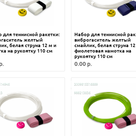
 для теннисной ракетки:
Набор для теннисной рак
огаситель желтый
виброгаситель желтый
ик, белая струна 12 м и
смайлик, белая струна 12
ка на рукоятку 110 см
фиолетовая намотка на
рукоятку 110 см
р.
0.00 р.
514946
2009815516889
23
988213836