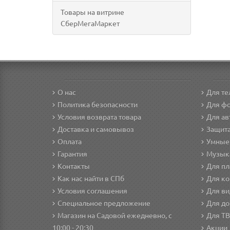
Товары на витрине
СберМегаМаркет
О нас
Для т
Политика безопасности
Для фо
Условия возврата товара
Для а
Доставка и самовывоз
Защита
Оплата
Умные
Гарантия
Музык
Контакты
Для п
Как нас найти в СПб
Для ко
Условия соглашения
Для в
Специальное предложение
Для д
Магазин на Садовой ежедневно, с
Для ТВ
10:00 - 20:30
Акции