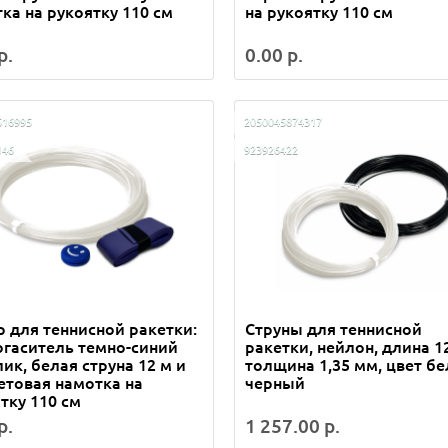
ка на рукоятку 110 см
на рукоятку 110 см
р.
0.00 р.
516995
2050045874317
146
923926422
 для теннисной ракетки:
Струны для теннисной
гаситель темно-синий
ракетки, нейлон, длина 12
ик, белая струна 12 м и
толщина 1,35 мм, цвет б
товая намотка на
черный
тку 110 см
р.
1 257.00 р.