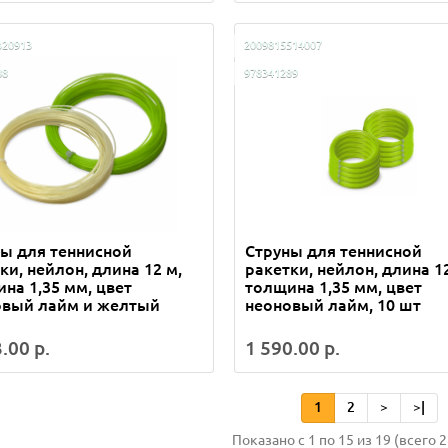
320913
2009815514007
88
978341289
ы для теннисной
Струны для теннисной
ки, нейлон, длина 12 м,
ракетки, нейлон, длина 12
на 1,35 мм, цвет
толщина 1,35 мм, цвет
овый лайм и желтый
неоновый лайм, 10 шт
.00 р.
1 590.00 р.
1
2
>
>|
Показано с 1 по 15 из 19 (всего 2