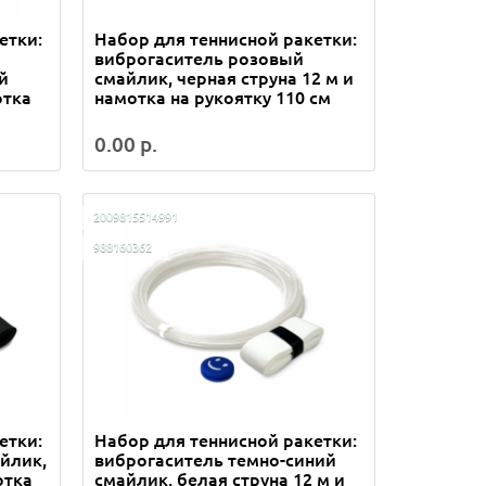
етки:
Набор для теннисной ракетки:
виброгаситель розовый
й
смайлик, черная струна 12 м и
отка
намотка на рукоятку 110 см
0.00 р.
2009815514991
988160362
етки:
Набор для теннисной ракетки:
йлик,
виброгаситель темно-синий
отка
смайлик, белая струна 12 м и