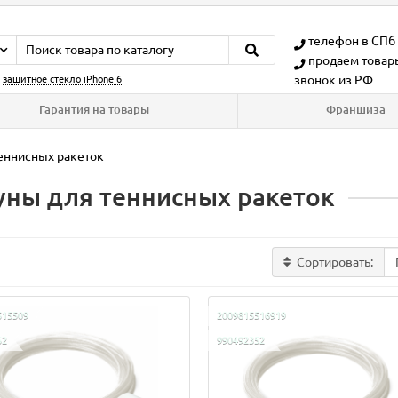
телефон в СПб
продаем товар
звонок из РФ
:
защитное стекло iPhone 6
Гарантия на товары
Франшиза
еннисных ракеток
уны для теннисных ракеток
Сортировать:
515509
2009815516919
52
990492352